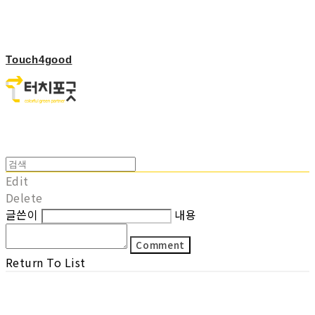
Touch4good
Edit
Delete
글쓴이
내용
Comment
Return To List