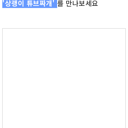
'상괭이 튜브짜개'
를 만나보세요